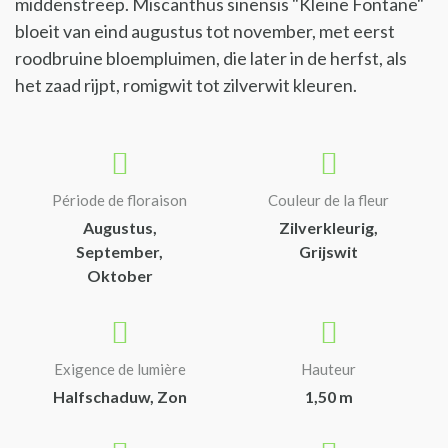
middenstreep. Miscanthus sinensis "Kleine Fontäne"
bloeit van eind augustus tot november, met eerst
roodbruine bloempluimen, die later in de herfst, als
het zaad rijpt, romigwit tot zilverwit kleuren.
Période de floraison
Couleur de la fleur
Augustus,
Zilverkleurig,
September,
Grijswit
Oktober
Exigence de lumière
Hauteur
Halfschaduw, Zon
1,50 m