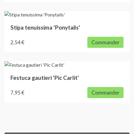
Stipa tenuissima 'Ponytails'
2,54 €
Commander
Festuca gautieri 'Pic Carlit'
7,95 €
Commander